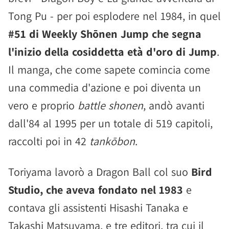
Tong Pu - per poi esplodere nel 1984, in quel
#51 di Weekly Shōnen Jump che segna
l'inizio della cosiddetta età d'oro di Jump
.
Il manga, che come sapete comincia come
una commedia d'azione e poi diventa un
vero e proprio
battle shonen
, andò avanti
dall'84 al 1995 per un totale di 519 capitoli,
raccolti poi in 42
tankōbon
.
Toriyama lavorò a Dragon Ball col suo
Bird
Studio, che aveva fondato nel 1983
e
contava gli assistenti Hisashi Tanaka e
Takashi Matsuyama, e tre editori, tra cui il