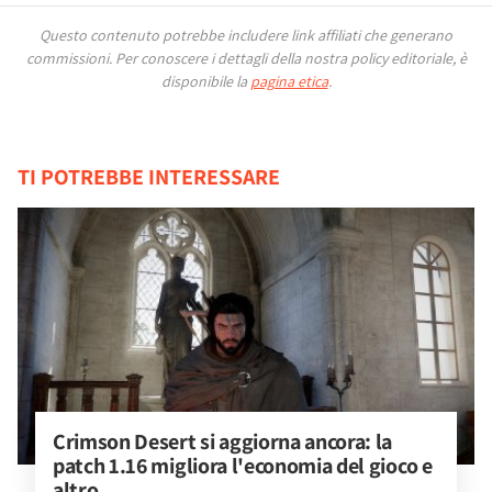
Questo contenuto potrebbe includere link affiliati che generano
commissioni.
Per conoscere i dettagli della nostra policy editoriale, è
disponibile la
pagina etica
.
TI POTREBBE INTERESSARE
Crimson Desert si aggiorna ancora: la 
patch 1.16 migliora l'economia del gioco e 
altro