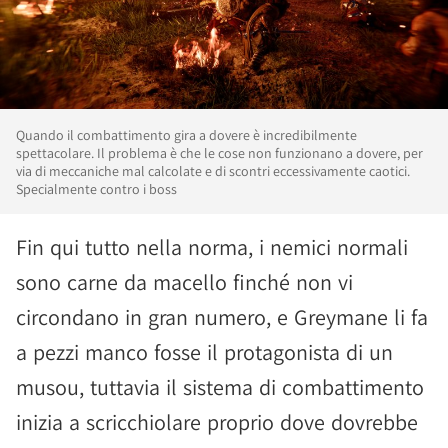
Quando il combattimento gira a dovere è incredibilmente
spettacolare. Il problema è che le cose non funzionano a dovere, per
via di meccaniche mal calcolate e di scontri eccessivamente caotici.
Specialmente contro i boss
Fin qui tutto nella norma, i nemici normali
sono carne da macello finché non vi
circondano in gran numero, e Greymane li fa
a pezzi manco fosse il protagonista di un
musou, tuttavia il sistema di combattimento
inizia a scricchiolare proprio dove dovrebbe