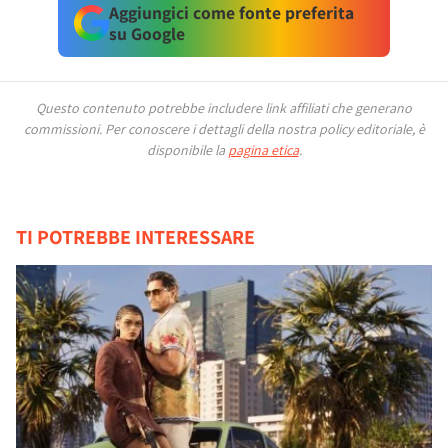
Aggiungici come fonte preferita
su Google
Questo contenuto potrebbe includere link affiliati che generano
commissioni.
Per conoscere i dettagli della nostra policy editoriale, è
disponibile la
pagina etica
.
TI POTREBBE INTERESSARE