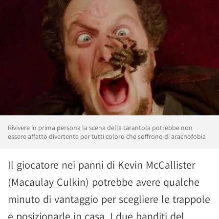
Rivivere in prima persona la scena della tarantola potrebbe non
essere affatto divertente per tutti coloro che soffrono di aracnofobia
Il giocatore nei panni di Kevin McCallister
(Macaulay Culkin) potrebbe avere qualche
minuto di vantaggio per scegliere le trappole
e posizionarle in casa. I due banditi del