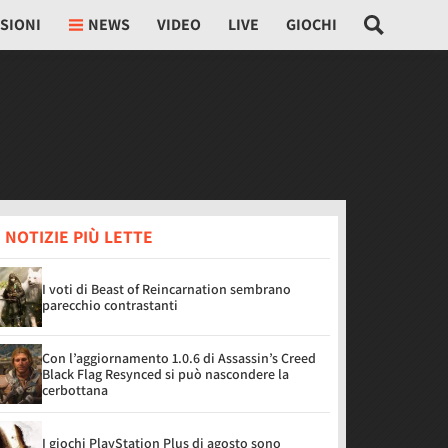
SIONI
NEWS
VIDEO
LIVE
GIOCHI
 NOTIZIE PIÙ LETTE
I voti di Beast of Reincarnation sembrano
parecchio contrastanti
Con l’aggiornamento 1.0.6 di Assassin’s Creed
Black Flag Resynced si può nascondere la
cerbottana
I giochi PlayStation Plus di agosto sono