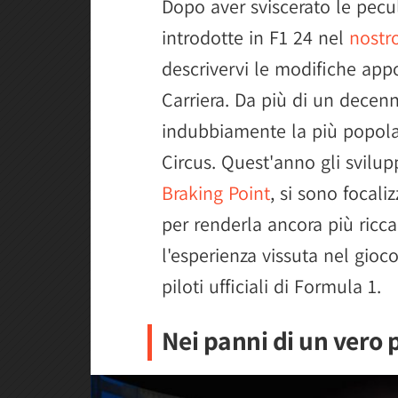
Dopo aver sviscerato le pecu
introdotte in F1 24 nel
nostr
descrivervi le modifiche app
Carriera. Da più di un decen
indubbiamente la più popolare 
Circus. Quest'anno gli svilup
Braking Point
, si sono focali
per renderla ancora più ricc
l'esperienza vissuta nel gioc
piloti ufficiali di Formula 1.
Nei panni di un vero p