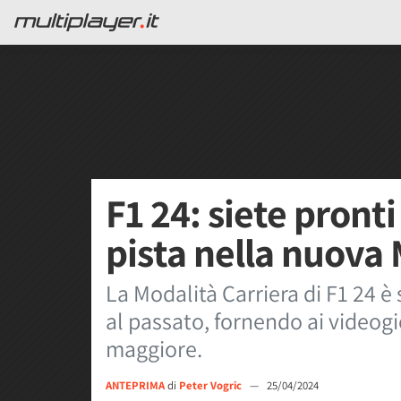
F1 24: siete pront
pista nella nuova 
La Modalità Carriera di F1 24 è
al passato, fornendo ai videogi
maggiore.
ANTEPRIMA
di
Peter Vogric
—
25/04/2024