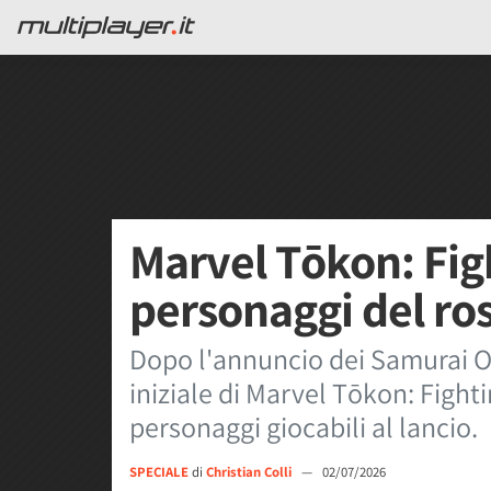
Marvel Tōkon: Figh
personaggi del ros
Dopo l'annuncio dei Samurai Out
iniziale di Marvel Tōkon: Fighti
personaggi giocabili al lancio.
SPECIALE
di
Christian Colli
—
02/07/2026