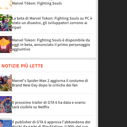
Marvel Tōkon: Fighting Souls
La beta di Marvel Tokon: Fighting Souls su PC è
stato un disastro, gli sviluppatori corrono ai
ripari
Marvel Tokon: Fighting Souls è disponibile da
oggi in beta, annunciato il primo personaggio
aggiuntivo
 NOTIZIE PIÙ LETTE
Marvel's Spider-Man 2 aggiorna il costume di
Brand New Day dopo le critiche dei fan
Il prossimo trailer di GTA 6 ha data e orario:
sarà visibile su Netflix
Il publisher di GTA 6 approva l'abbandono dei
dischi da parte di PlayStation: il 90% del suo