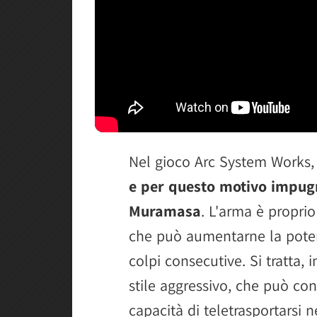
Nel gioco Arc System Works
e per questo motivo impug
Muramasa
. L'arma è propri
che può aumentarne la poten
colpi consecutive. Si tratta
stile aggressivo, che può co
capacità di teletrasportarsi 