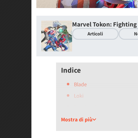
Marvel Tokon: Fighting
Articoli
N
Indice
Blade
Loki
Deadpool
Ghost Rider
Mostra di più
Storm