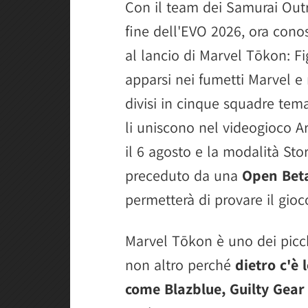
Con il team dei Samurai Outr
Wolverine
fine dell'EVO 2026, ora conos
Magik
al lancio di Marvel Tōkon: Fi
Danger
apparsi nei fumetti Marvel e n
Captain America
divisi in cinque squadre tema
Iron Man
li uniscono nel videogioco 
Black Panther
il 6 agosto e la modalità Stor
Hulk
preceduto da una
Open Beta,
Spider-Man
permetterà di provare il gioco
Peni Parker
Star-Lord
Marvel Tōkon è uno dei picc
Ms. Marvel
non altro perché
dietro c'è 
come Blazblue, Guilty Gear
Doctor Doom