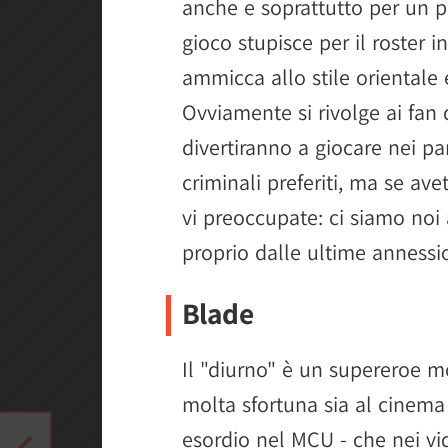
anche e soprattutto per un pu
Green Goblin
gioco stupisce per il roster i
Carnage
ammicca allo stile orientale 
Magneto
Ovviamente si rivolge ai fan 
divertiranno a giocare nei pa
criminali preferiti, ma se av
vi preoccupate: ci siamo noi 
proprio dalle ultime annessio
Blade
Il "diurno" è un supereroe 
molta sfortuna sia al cinema
esordio nel MCU - che nei vid