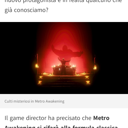
già conosciamo?
Culti misteriosi in Metro Awakening
Il game director ha precisato che
Metro
Awakening si rifarà alla formula classica