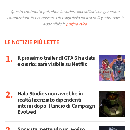
Questo contenuto potrebbe includere link affiliati che generano
commissioni.
Per conoscere i dettagli della nostra policy editoriale, è
disponibile la
pagina etica
.
LE NOTIZIE PIÙ LETTE
Il prossimo trailer di GTA 6 ha data
e orario: sarà visibile su Netflix
Halo Studios non avrebbe in
realtà licenziato dipendenti
interni dopo il lancio di Campaign
Evolved
Sony sta mettendo un avviso