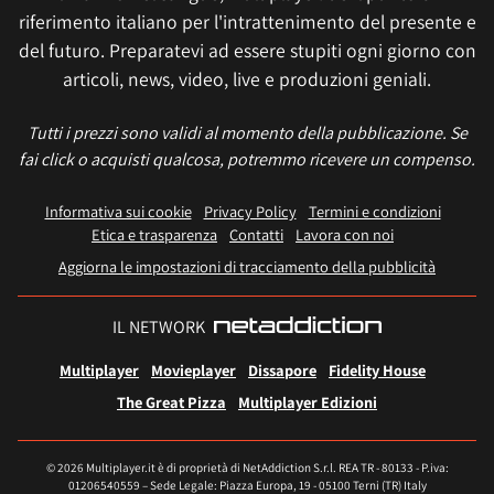
riferimento italiano per l'intrattenimento del presente e
del futuro. Preparatevi ad essere stupiti ogni giorno con
articoli, news, video, live e produzioni geniali.
Tutti i prezzi sono validi al momento della pubblicazione. Se
fai click o acquisti qualcosa, potremmo ricevere un compenso.
Informativa sui cookie
Privacy Policy
Termini e condizioni
Etica e trasparenza
Contatti
Lavora con noi
Aggiorna le impostazioni di tracciamento della pubblicità
IL NETWORK
Multiplayer
Movieplayer
Dissapore
Fidelity House
The Great Pizza
Multiplayer Edizioni
© 2026 Multiplayer.it è di proprietà di NetAddiction S.r.l. REA TR - 80133 - P.iva:
01206540559 – Sede Legale: Piazza Europa, 19 - 05100 Terni (TR) Italy