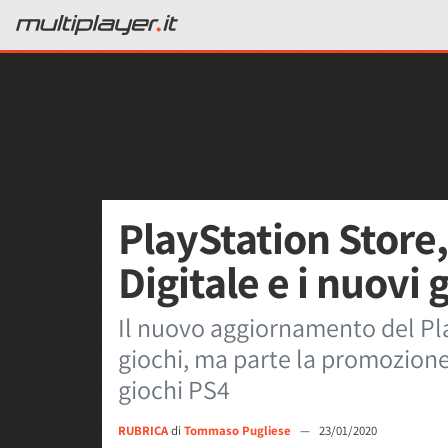
PlayStation Store,
Digitale e i nuovi 
Il nuovo aggiornamento del Pla
giochi, ma parte la promozione
giochi PS4
RUBRICA
di
Tommaso Pugliese
—
23/01/2020