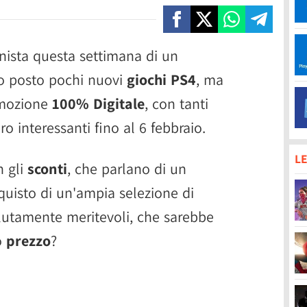
ista questa settimana di un
o posto pochi nuovi
giochi PS4
, ma
omozione
100% Digitale
, con tanti
ero interessanti fino al 6 febbraio.
LE
n gli
sconti
, che parlano di un
quisto di un'ampia selezione di
olutamente meritevoli, che sarebbe
o
prezzo
?