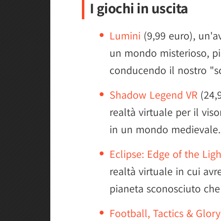
I giochi in uscita
Lumini
(9,99 euro), un'a
un mondo misterioso, pie
conducendo il nostro "sci
Shadow Legend VR
(24,9
realtà virtuale per il vis
in un mondo medievale.
Eclipse: Edge of the Ligh
realtà virtuale in cui av
pianeta sconosciuto che
Football, Tactics & Glory