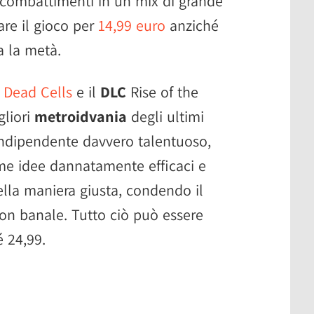
 combattimenti in un mix di grande
are il gioco per
14,99 euro
anziché
a la metà.
n
Dead Cells
e il
DLC
Rise of the
gliori
metroidvania
degli ultimi
indipendente davvero talentuoso,
me idee dannatamente efficaci e
ella maniera giusta, condendo il
non banale. Tutto ciò può essere
 24,99.