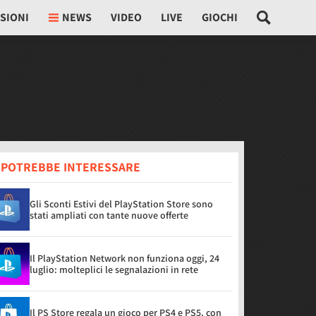
SIONI
NEWS
VIDEO
LIVE
GIOCHI
I POTREBBE INTERESSARE
Gli Sconti Estivi del PlayStation Store sono
stati ampliati con tante nuove offerte
Il PlayStation Network non funziona oggi, 24
luglio: molteplici le segnalazioni in rete
Il PS Store regala un gioco per PS4 e PS5, con