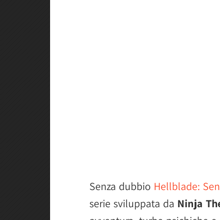
Senza dubbio
Hellblade: Sen
serie sviluppata da
Ninja Th