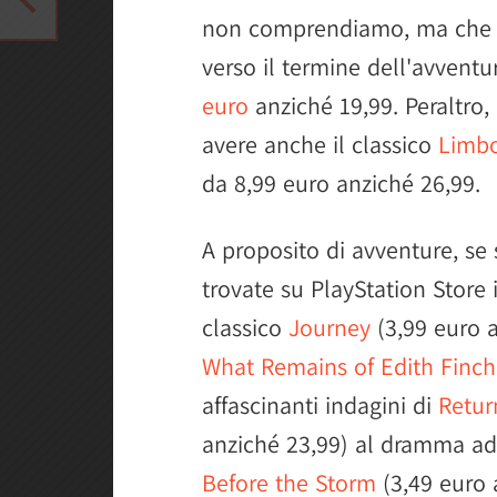
non comprendiamo, ma che 
verso il termine dell'avventu
euro
anziché 19,99. Peraltro
avere anche il classico
Limb
da 8,99 euro anziché 26,99.
A proposito di avventure, se 
trovate su PlayStation Store i
classico
Journey
(3,99 euro a
What Remains of Edith Finch
affascinanti indagini di
Retur
anziché 23,99) al dramma ad
Before the Storm
(3,49 euro 