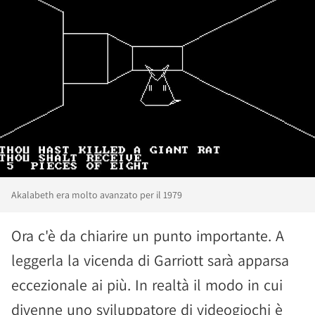
Akalabeth era molto avanzato per il 1979
Ora c'è da chiarire un punto importante. A
leggerla la vicenda di Garriott sarà apparsa
eccezionale ai più. In realtà il modo in cui
divenne uno sviluppatore di videogiochi è