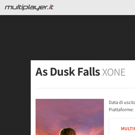
As Dusk Falls
XONE
Data di uscit
Piattaforme:
MULTI