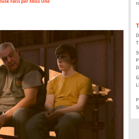
 Dusk Falls per Xbox One
r
T
D
T
S
P
D
G
L
P
S