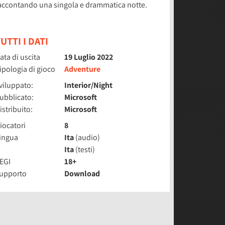
accontando una singola e drammatica notte.
UTTI I DATI
ata di uscita
19 Luglio 2022
ipologia di gioco
Adventure
viluppato:
Interior/Night
ubblicato:
Microsoft
istribuito:
Microsoft
iocatori
8
ingua
Ita
(audio)
Ita
(testi)
EGI
18+
upporto
Download