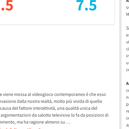
.5
7.5
A
s
M
S
e
v
c
i
u
c
A
c
nte viene mossa al videogioco contemporaneo è che esso
n
vasione dalla nostra realtà, molto più vivida di quella
p
causa del fattore interattività, una qualità unica del
r
argomentazioni da salotto televisivo lo fa da posizioni di
c
commento, ma ha ragione almeno su …
a