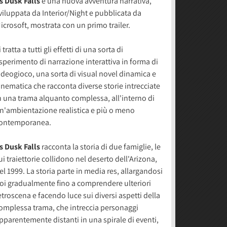
s Dusk Falls
è una nuova avventura narrativa,
viluppata da Interior/Night e pubblicata da
icrosoft, mostrata con un primo trailer.
i tratta a tutti gli effetti di una sorta di
sperimento di narrazione interattiva in forma di
ideogioco, una sorta di visual novel dinamica e
inematica che racconta diverse storie intrecciate
n una trama alquanto complessa, all'interno di
n'ambientazione realistica e più o meno
ontemporanea.
s Dusk Falls
racconta la storia di due famiglie, le
ui traiettorie collidono nel deserto dell'Arizona,
el 1999. La storia parte in media res, allargandosi
oi gradualmente fino a comprendere ulteriori
etroscena e facendo luce sui diversi aspetti della
omplessa trama, che intreccia personaggi
pparentemente distanti in una spirale di eventi,