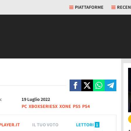
PIATTAFORME
RECEN
a:
19 Luglio 2022
PC
XBOXSERIESX
XONE
PS5
PS4
PLAYER.IT
IL TUO VOTO
LETTORI
1