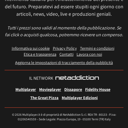
del futuro. Preparatevi ad essere stupiti ogni giorno con
articoli, news, video, live e produzioni geniali.
Tutti i prezzi sono validi al momento della pubblicazione. Se
fai click o acquisti qualcosa, potremmo ricevere un compenso.
Informativa sui cookie
Privacy Policy
Termini e condizioni
Etica e trasparenza
Contatti
Lavora con noi
Aggiorna le impostazioni di tracciamento della pubblicità
IL NETWORK
Multiplayer
Movieplayer
Dissapore
Fidelity House
The Great Pizza
Multiplayer Edizioni
© 2026 Multiplayer.it è di proprietà di NetAddiction S.r.l. REA TR - 80133 - P.iva:
01206540559 – Sede Legale: Piazza Europa, 19 - 05100 Terni (TR) Italy