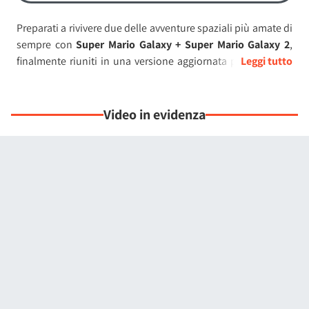
Preparati a rivivere due delle avventure spaziali più amate di
sempre con
Super Mario Galaxy + Super Mario Galaxy 2
,
finalmente riuniti in una versione aggiornata per Nintendo
Switch.
In queste epiche avventure, Mario parte per
un viaggio tra le
Video in evidenza
stelle
con l'obiettivo di fermare Bowser e salvare la
Principessa Peach, esplorando un cosmo ricco di pianeti
stravaganti, sfide avvincenti e poteri stellari.
La storia prende il via durante il
Festival delle Stelle
,
quando Bowser rapisce Peach e porta via l'intero castello
nel cuore dell'universo. Soccorso da Sfavillotto e guidato da
Rosalinda nell'Osservatorio Cometa, Mario deve
attraversare galassie piene di sorprese, raccogliere
Superstelle e sventare i piani del suo nemico giurato.
Tuttavia l'avventura non finisce qui: in Super Mario Galaxy 2,
l'eroe baffuto affronta nuovamente
un Bowser più