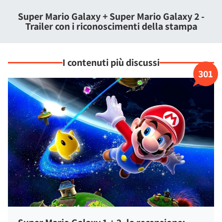
gigantesco che mai
, questa volta a bordo della curiosa
Astronave Mario, accompagnato da un nuovo compagno
Super Mario Galaxy + Super Mario Galaxy 2 -
d'eccezione: Yoshi, pronto a usare la sua lingua e i frutti
Trailer con i riconoscimenti della stampa
speciali per aiutare l'amico in battaglia.
I contenuti più discussi
301