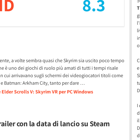
ND
8.3
S
T
g
l
l
i
o
amente, a volte sembra quasi che Skyrim sia uscito poco tempo
C
he è uno dei giochi di ruolo più amati di tutti i tempi risale
e
n cui arrivavano sugli schermi dei videogiocatori titoli come
S
te) e Batman: Arkham City, tanto per dare …
t
D
e Elder Scrolls V: Skyrim VR per PC Windows
I
d
i
railer con la data di lancio su Steam
D
d