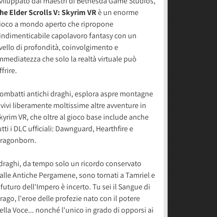
viluppato dai maestri di Bethesda Game Studios,
he Elder Scrolls V: Skyrim VR
è un enorme
ioco a mondo aperto che ripropone
'indimenticabile capolavoro fantasy con un
ivello di profondità, coinvolgimento e
mmediatezza che solo la realtà virtuale può
ffrire.
ombatti antichi draghi, esplora aspre montagne
 vivi liberamente moltissime altre avventure in
kyrim VR, che oltre al gioco base include anche
utti i DLC ufficiali: Dawnguard, Hearthfire e
ragonborn.
 draghi, da tempo solo un ricordo conservato
alle Antiche Pergamene, sono tornati a Tamriel e
l futuro dell'Impero è incerto. Tu sei il Sangue di
rago, l'eroe delle profezie nato con il potere
ella Voce... nonché l'unico in grado di opporsi ai