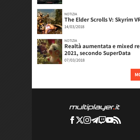
NOTIZIA
The Elder Scrolls V: Skyrim VR
14/03/2018
NOTIZIA
Realtà aumentata e mixed real
2021, secondo SuperData
07/03/2018
MO