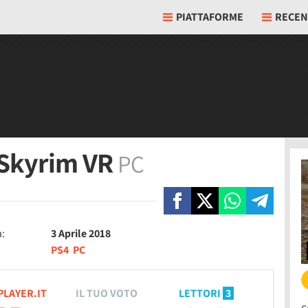
PIATTAFORME
RECEN
: Skyrim VR
PC
a:
3 Aprile 2018
PS4
PC
PLAYER.IT
IL TUO VOTO
LETTORI
3