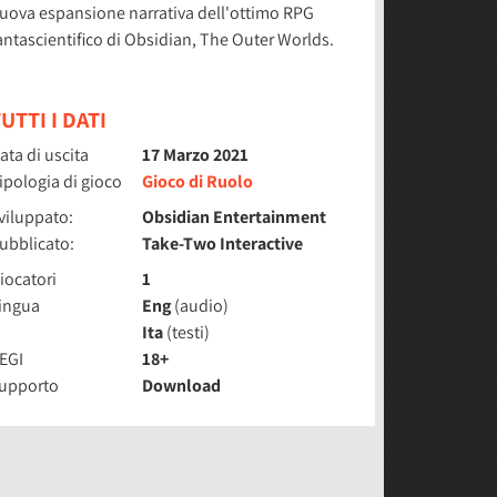
uova espansione narrativa dell'ottimo RPG
antascientifico di Obsidian, The Outer Worlds.
UTTI I DATI
ata di uscita
17 Marzo 2021
ipologia di gioco
Gioco di Ruolo
viluppato:
Obsidian Entertainment
ubblicato:
Take-Two Interactive
iocatori
1
ingua
Eng
(audio)
Ita
(testi)
EGI
18+
upporto
Download