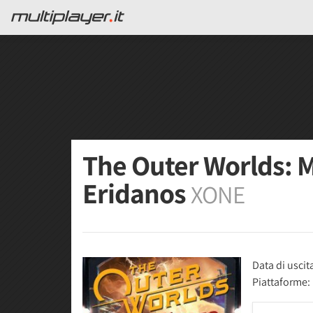
The Outer Worlds: 
Eridanos
XONE
Data di uscit
Piattaforme: