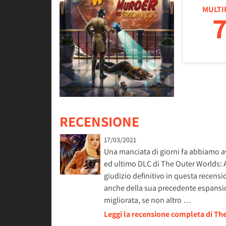
MULTI
7
RECENSIONE
17/03/2021
Una manciata di giorni fa abbiamo a
ed ultimo DLC di The Outer Worlds: A
giudizio definitivo in questa recensi
anche della sua precedente espansio
migliorata, se non altro …
Leggi la recensione completa di T