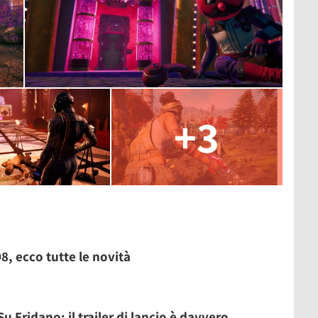
+3
8, ecco tutte le novità
 Eridano: il trailer di lancio è davvero