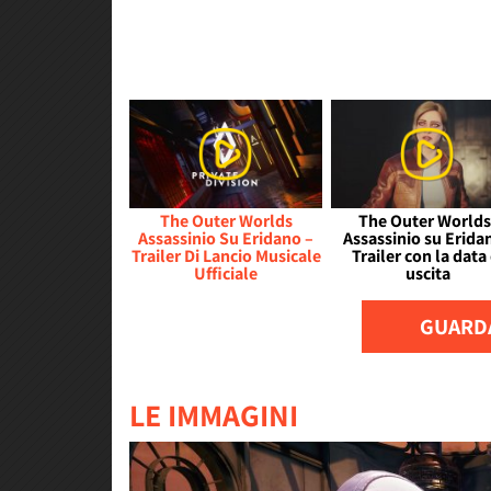
The Outer Worlds
The Outer Worlds
Assassinio Su Eridano –
Assassinio su Eridan
Trailer Di Lancio Musicale
Trailer con la data 
Ufficiale
uscita
GUARDA
LE IMMAGINI