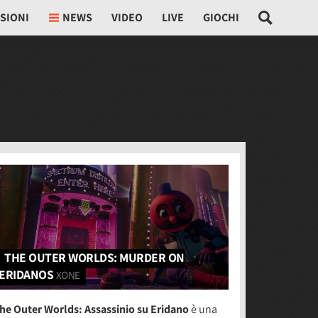
SIONI
NEWS
VIDEO
LIVE
GIOCHI
THE OUTER WORLDS: MURDER ON
ERIDANOS
XONE
he Outer Worlds: Assassinio su Eridano
è una