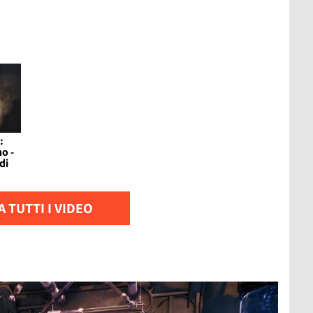
:
o -
di
 TUTTI I VIDEO