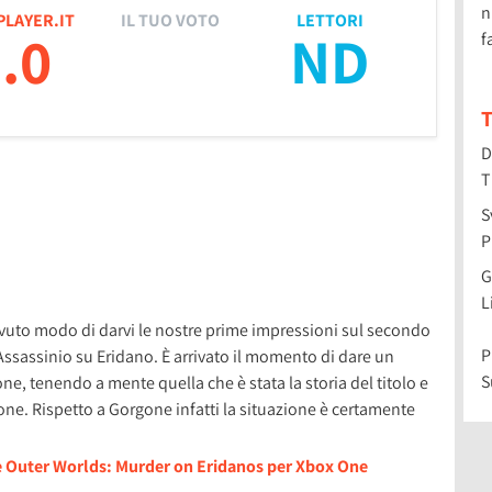
n
PLAYER.IT
IL TUO VOTO
LETTORI
.0
ND
f
T
D
T
S
P
G
L
vuto modo di darvi le nostre prime impressioni sul secondo
P
ssassinio su Eridano. È arrivato il momento di dare un
S
one, tenendo a mente quella che è stata la storia del titolo e
ne. Rispetto a Gorgone infatti la situazione è certamente
he Outer Worlds: Murder on Eridanos per Xbox One