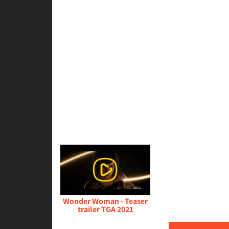
Wonder Woman - Teaser
trailer TGA 2021