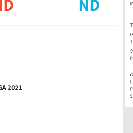
ND
ND
M
T
D
T
S
P
G
L
GA 2021
P
S