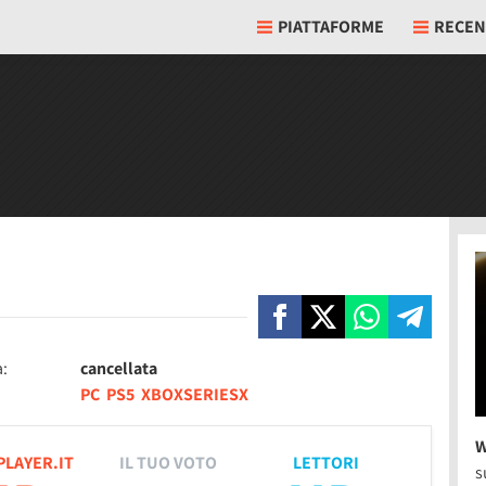
PIATTAFORME
RECEN
a:
cancellata
PC
PS5
XBOXSERIESX
W
PLAYER.IT
IL TUO VOTO
LETTORI
s