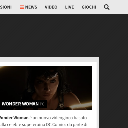
SIONI
NEWS
VIDEO
LIVE
GIOCHI
WONDER WOMAN
PC
onder Woman
è un nuovo videogioco basato
ulla celebre supereroina DC Comics da parte di