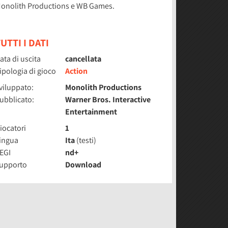
onolith Productions e WB Games.
UTTI I DATI
ata di uscita
cancellata
ipologia di gioco
Action
viluppato:
Monolith Productions
ubblicato:
Warner Bros. Interactive
Entertainment
iocatori
1
ingua
Ita
(testi)
EGI
nd+
upporto
Download