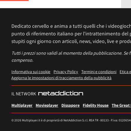
Dedicato cervello e anima a tutti quelli che i videogiochi
punto di riferimento italiano per l'intrattenimento del 
stupiti ogni giorno con articoli, news, video, live e prod
Tutti i prezzi sono validi al momento della pubblicazione. Se 
compenso.
Informativa sui cookie
Privacy Policy
Termini e condizioni
Etica 
Aggiorna le impostazioni di tracciamento della pubblicità
IL NETWORK
Multiplayer
Movieplayer
Dissapore
Fidelity House
The Great
© 2026 Multiplayer.it è di proprietà di NetAddiction S.r.l. REA TR - 80133 - P.iva: 012065