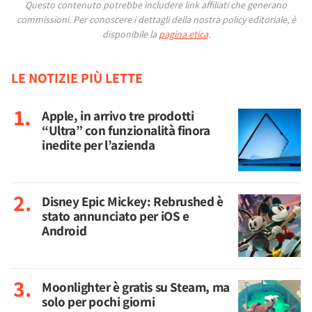
Questo contenuto potrebbe includere link affiliati che generano
commissioni.
Per conoscere i dettagli della nostra policy editoriale, è
disponibile la
pagina etica
.
LE NOTIZIE PIÙ LETTE
Apple, in arrivo tre prodotti
“Ultra” con funzionalità finora
inedite per l’azienda
Disney Epic Mickey: Rebrushed è
stato annunciato per iOS e
Android
Moonlighter è gratis su Steam, ma
solo per pochi giorni