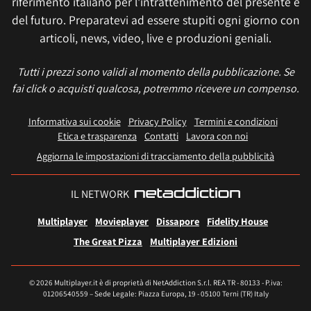
riferimento italiano per l'intrattenimento del presente e
del futuro. Preparatevi ad essere stupiti ogni giorno con
articoli, news, video, live e produzioni geniali.
Tutti i prezzi sono validi al momento della pubblicazione. Se
fai click o acquisti qualcosa, potremmo ricevere un compenso.
Informativa sui cookie
Privacy Policy
Termini e condizioni
Etica e trasparenza
Contatti
Lavora con noi
Aggiorna le impostazioni di tracciamento della pubblicità
IL NETWORK
Multiplayer
Movieplayer
Dissapore
Fidelity House
The Great Pizza
Multiplayer Edizioni
© 2026 Multiplayer.it è di proprietà di NetAddiction S.r.l. REA TR - 80133 - P.iva:
01206540559 – Sede Legale: Piazza Europa, 19 - 05100 Terni (TR) Italy