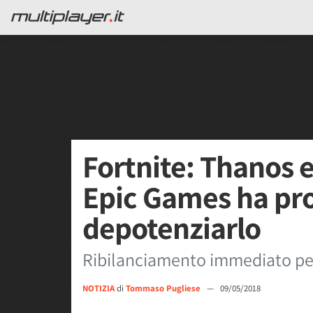
Fortnite: Thanos e
Epic Games ha pr
depotenziarlo
Ribilanciamento immediato per 
NOTIZIA
di
Tommaso Pugliese
—
09/05/2018