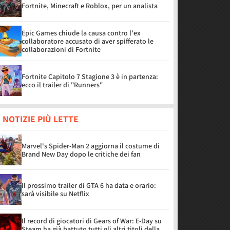
Fortnite, Minecraft e Roblox, per un analista
Epic Games chiude la causa contro l'ex
collaboratore accusato di aver spifferato le
collaborazioni di Fortnite
Fortnite Capitolo 7 Stagione 3 è in partenza:
ecco il trailer di "Runners"
 NOTIZIE PIÙ LETTE
Marvel's Spider-Man 2 aggiorna il costume di
Brand New Day dopo le critiche dei fan
Il prossimo trailer di GTA 6 ha data e orario:
sarà visibile su Netflix
Il record di giocatori di Gears of War: E-Day su
Steam ha già battuto tutti gli altri titoli della