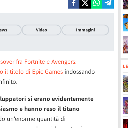
ews
Video
Immagini
sover fra Fortnite e Avengers:
LE
o il titolo di Epic Games
indossando
finito.
viluppatori si erano evidentemente
siasmo e hanno reso il titano
ndo un'enorme quantità di