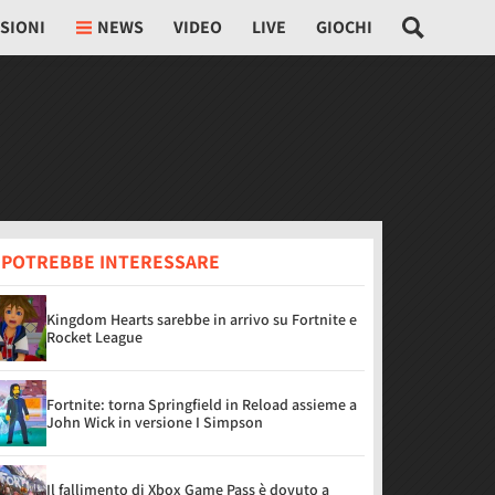
SIONI
NEWS
VIDEO
LIVE
GIOCHI
I POTREBBE INTERESSARE
Kingdom Hearts sarebbe in arrivo su Fortnite e
Rocket League
Fortnite: torna Springfield in Reload assieme a
John Wick in versione I Simpson
Il fallimento di Xbox Game Pass è dovuto a