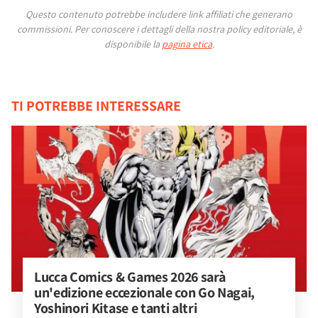
Questo contenuto potrebbe includere link affiliati che generano
commissioni.
Per conoscere i dettagli della nostra policy editoriale, è
disponibile la
pagina etica
.
TI POTREBBE INTERESSARE
Lucca Comics & Games 2026 sarà 
un'edizione eccezionale con Go Nagai, 
Yoshinori Kitase e tanti altri