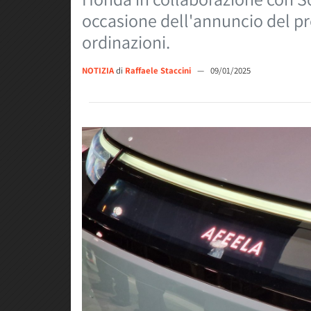
occasione dell'annuncio del pr
ordinazioni.
NOTIZIA
di
Raffaele Staccini
—
09/01/2025