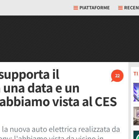
PIATTAFORME
RECEN
supporta il
T
22
 una data e un
l'abbiamo vista al CES
 la nuova auto elettrica realizzata da
ny: l'abbiamo vista da vicino in