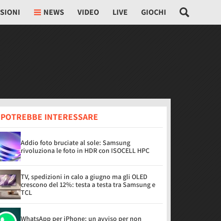
SIONI
NEWS
VIDEO
LIVE
GIOCHI
I POTREBBE INTERESSARE
Addio foto bruciate al sole: Samsung
rivoluziona le foto in HDR con ISOCELL HPC
TV, spedizioni in calo a giugno ma gli OLED
crescono del 12%: testa a testa tra Samsung e
TCL
WhatsApp per iPhone: un avviso per non