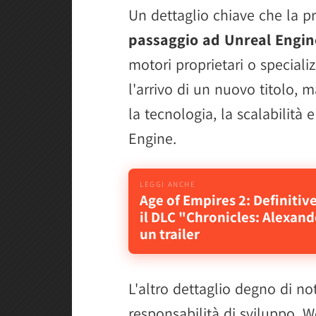
Un dettaglio chiave che la p
passaggio ad Unreal Engin
motori proprietari o speciali
l'arrivo di un nuovo titolo, 
la tecnologia, la scalabilità e
Engine.
Age of Empires 2: Definitiv
il DLC "Chronicles: Alexand
un trailer
L'altro dettaglio degno di n
responsabilità di sviluppo. 