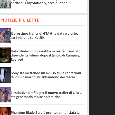
anche su PlayStation 5, ecco quando
 NOTIZIE PIÙ LETTE
Il prossimo trailer di GTA 6 ha data e orario:
sarà visibile su Netflix
Halo Studios non avrebbe in realtà licenziato
dipendenti interni dopo il lancio di Campaign
Evolved
Sony sta mettendo un avviso sulle confezioni
di PS5 in merito all'abbandono dei dischi
L'esclusiva Netflix per il nuovo trailer di GTA 6
sta generando molte polemiche
Phantom Blade Zero è pronto, annunciata la