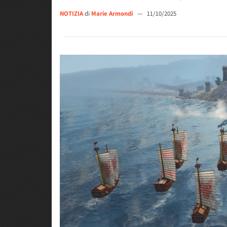
NOTIZIA
di
Marie Armondi
—
11/10/2025