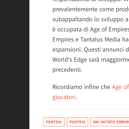
prevalentemente come produ
subappaltando lo sviluppo a s
è occupata di Age of Empire
Empires e Tantalus Media ha
espansioni. Questi annunci d
World's Edge sarà maggiormen
precedenti.
Ricordiamo infine che
Age of
giocatori
.
FONTE#1
FONTE#2
HAI NOTATO ERROR