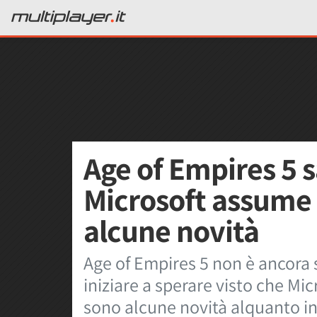
Age of Empires 5 s
Microsoft assume 
alcune novità
Age of Empires 5 non è ancora
iniziare a sperare visto che Mi
sono alcune novità alquanto in