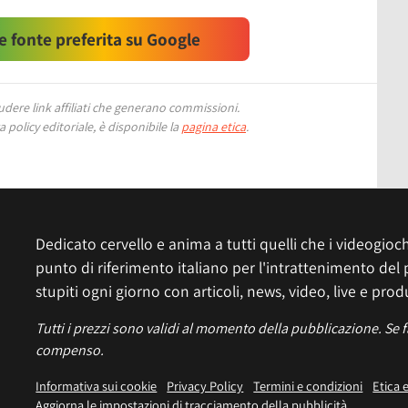
 fonte preferita su Google
ere link affiliati che generano commissioni.
 policy editoriale, è disponibile la
pagina etica
.
Dedicato cervello e anima a tutti quelli che i videogiochi
punto di riferimento italiano per l'intrattenimento del 
stupiti ogni giorno con articoli, news, video, live e prod
Tutti i prezzi sono validi al momento della pubblicazione. Se 
compenso.
Informativa sui cookie
Privacy Policy
Termini e condizioni
Etica 
Aggiorna le impostazioni di tracciamento della pubblicità