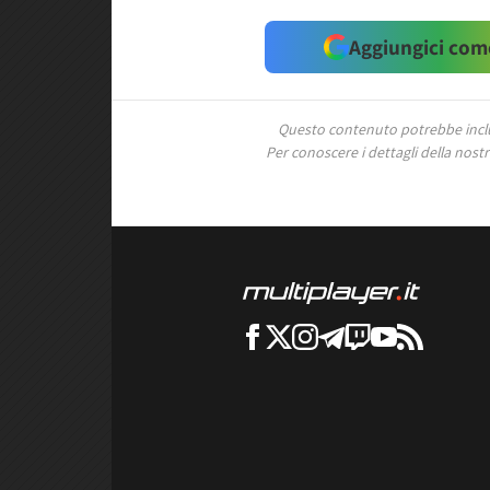
Aggiungici come
Questo contenuto potrebbe includ
Per conoscere i dettagli della nostra