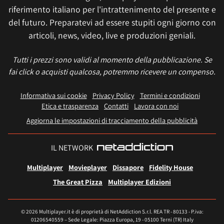
riferimento italiano per l'intrattenimento del presente e
del futuro. Preparatevi ad essere stupiti ogni giorno con
articoli, news, video, live e produzioni geniali.
Tutti i prezzi sono validi al momento della pubblicazione. Se
fai click o acquisti qualcosa, potremmo ricevere un compenso.
Informativa sui cookie
Privacy Policy
Termini e condizioni
Etica e trasparenza
Contatti
Lavora con noi
Aggiorna le impostazioni di tracciamento della pubblicità
IL NETWORK
Multiplayer
Movieplayer
Dissapore
Fidelity House
The Great Pizza
Multiplayer Edizioni
© 2026 Multiplayer.it è di proprietà di NetAddiction S.r.l. REA TR - 80133 - P.iva:
01206540559 – Sede Legale: Piazza Europa, 19 - 05100 Terni (TR) Italy