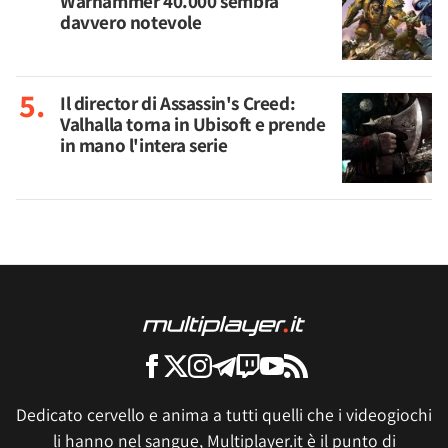
Warhammer 40.000 sembra
davvero notevole
Il director di Assassin's Creed:
Valhalla torna in Ubisoft e prende
in mano l'intera serie
Dedicato cervello e anima a tutti quelli che i videogiochi
li hanno nel sangue, Multiplayer.it è il punto di