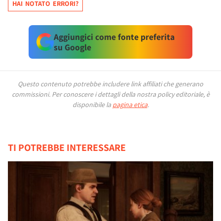
HAI NOTATO ERRORI?
Aggiungici come fonte preferita
su Google
Questo contenuto potrebbe includere link affiliati che generano
commissioni.
Per conoscere i dettagli della nostra policy editoriale, è
disponibile la
pagina etica
.
TI POTREBBE INTERESSARE