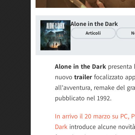
Alone in the Dark
Articoli
N
Alone in the Dark
presenta 
nuovo
trailer
focalizzato app
all'avventura, remake del gr
pubblicato nel 1992.
In arrivo il 20 marzo su PC, 
Dark
introduce alcune novità r