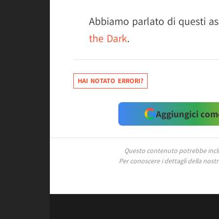
Abbiamo parlato di questi as
the Dark
.
HAI NOTATO ERRORI?
Aggiungici come
Questo contenuto potrebbe includ
Per conoscere i dettagli della nostra