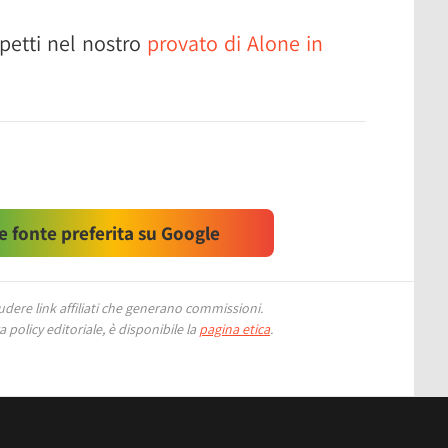
petti nel nostro
provato di Alone in
 fonte preferita su Google
ere link affiliati che generano commissioni.
 policy editoriale, è disponibile la
pagina etica
.