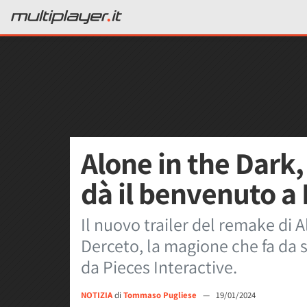
Alone in the Dark, 
dà il benvenuto a
Il nuovo trailer del remake di A
Derceto, la magione che fa da s
da Pieces Interactive.
NOTIZIA
di
Tommaso Pugliese
—
19/01/2024