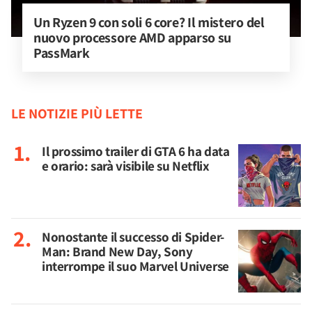
Un Ryzen 9 con soli 6 core? Il mistero del 
nuovo processore AMD apparso su 
PassMark
LE NOTIZIE PIÙ LETTE
Il prossimo trailer di GTA 6 ha data
e orario: sarà visibile su Netflix
Nonostante il successo di Spider-
Man: Brand New Day, Sony
interrompe il suo Marvel Universe