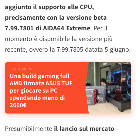
aggiunto il supporto alle CPU,
precisamente con la versione beta
7.99.7801 di AIDA64 Extreme
. Per il
momento è disponibile la versione più
recente, ovvero la 7.99.7805 datata 5 giugno.
Una build gaming full
AMD firmata ASUS TUF
per giocare su PC
spendendo meno di
2000€
Presumibilmente
il lancio sul mercato