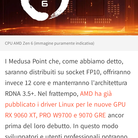
CPU AMD Zen 6 (immagine puramente indicativa)
I Medusa Point che, come abbiamo detto,
saranno distribuiti su socket FP10, offriranno
invece 12 core e manterranno l'architettura
RDNA 3.5+. Nel frattempo,
AMD ha già
pubblicato i driver Linux per le nuove GPU
RX 9060 XT, PRO W9700 e 9070 GRE
ancor
prima del loro debutto. In questo modo
sviluppatori e utenti professionali potranno