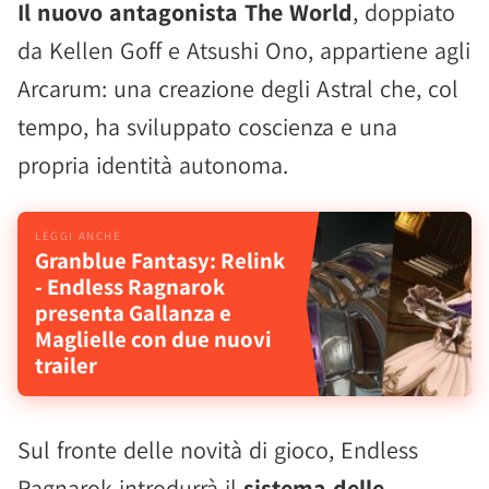
Il nuovo antagonista The World
, doppiato
da Kellen Goff e Atsushi Ono, appartiene agli
Arcarum: una creazione degli Astral che, col
tempo, ha sviluppato coscienza e una
propria identità autonoma.
Granblue Fantasy: Relink
- Endless Ragnarok
presenta Gallanza e
Maglielle con due nuovi
trailer
Sul fronte delle novità di gioco, Endless
Ragnarok introdurrà il
sistema delle