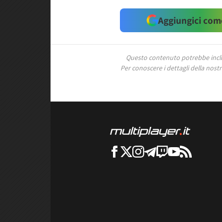
Aggiungici come
Questo contenuto potrebbe includ
Per conoscere i dettagli della nostra