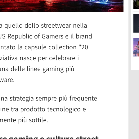
 quello dello streetwear nella
US Republic of Gamers e il brand
ntato la capsule collection "20
ativa nasce per celebrare i
una delle linee gaming più
dware.
 una strategia sempre più frequente
ine tra prodotto tecnologico e
mente più sottile.
ce gaming e cultura street