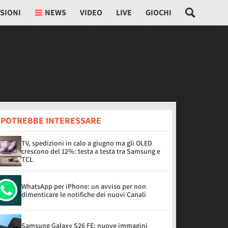
SIONI
NEWS
VIDEO
LIVE
GIOCHI
I POTREBBE INTERESSARE
TV, spedizioni in calo a giugno ma gli OLED
crescono del 12%: testa a testa tra Samsung e
TCL
WhatsApp per iPhone: un avviso per non
dimenticare le notifiche dei nuovi Canali
Samsung Galaxy S26 FE: nuove immagini