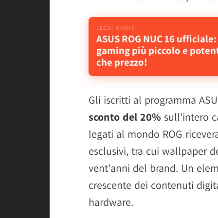
ASUS ROG NUC 16 ufficiale:
gaming più piccolo e potent
che prezzo!
Gli iscritti al programma A
sconto del 20%
sull'intero c
legati al mondo ROG ricevera
esclusivi, tra cui wallpaper d
vent'anni del brand. Un ele
crescente dei contenuti digi
hardware.