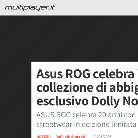
Asus ROG celebra i
collezione di abb
esclusivo Dolly No
ASUS ROG celebra 20 anni con 
streetwear in edizione limitat
NOTIZIA
di
Raffaele Staccini
—
21/05/2026