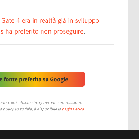
 Gate 4 era in realtà già in sviluppo
os ha preferito non proseguire
.
 fonte preferita su Google
ere link affiliati che generano commissioni.
 policy editoriale, è disponibile la
pagina etica
.