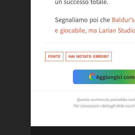
un successo totale.
Segnaliamo poi che
Baldur's
e giocabile, ma Larian Studi
FONTE
HAI NOTATO ERRORI?
Aggiungici come
Questo contenuto potrebbe includ
Per conoscere i dettagli della nostra