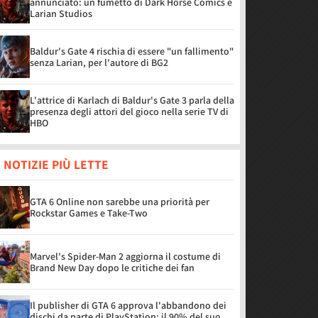
annunciato: un fumetto di Dark Horse Comics e
Larian Studios
Baldur's Gate 4 rischia di essere "un fallimento"
senza Larian, per l'autore di BG2
L'attrice di Karlach di Baldur's Gate 3 parla della
presenza degli attori del gioco nella serie TV di
HBO
 NOTIZIE PIÙ LETTE
GTA 6 Online non sarebbe una priorità per
Rockstar Games e Take-Two
Marvel's Spider-Man 2 aggiorna il costume di
Brand New Day dopo le critiche dei fan
Il publisher di GTA 6 approva l'abbandono dei
dischi da parte di PlayStation: il 90% del suo