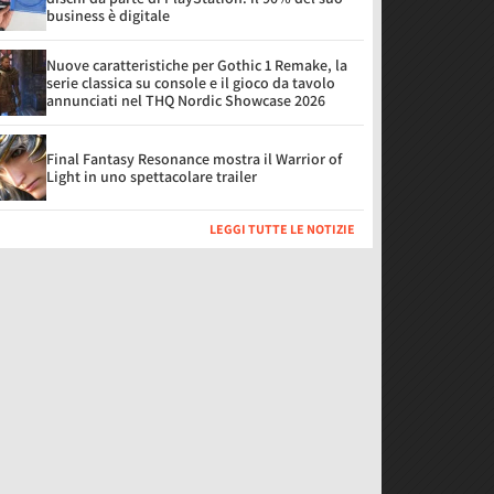
business è digitale
Nuove caratteristiche per Gothic 1 Remake, la
serie classica su console e il gioco da tavolo
annunciati nel THQ Nordic Showcase 2026
Final Fantasy Resonance mostra il Warrior of
Light in uno spettacolare trailer
LEGGI TUTTE LE NOTIZIE