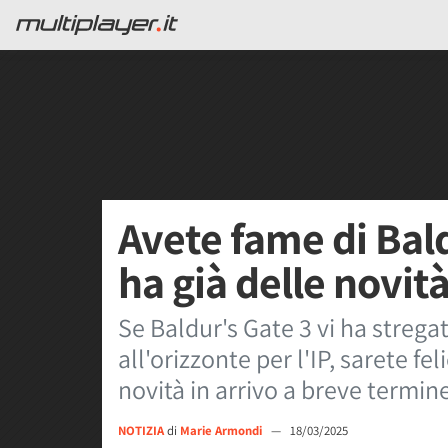
Avete fame di Bal
ha già delle novità
Se Baldur's Gate 3 vi ha stregat
all'orizzonte per l'IP, sarete fe
novità in arrivo a breve termi
NOTIZIA
di
Marie Armondi
—
18/03/2025