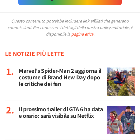
Questo contenuto potrebbe includere link affiliati che generano
commissioni.
Per conoscere i dettagli della nostra policy editoriale, è
disponibile la
pagina etica
.
LE NOTIZIE PIÙ LETTE
Marvel's Spider-Man 2 aggiorna il
costume di Brand New Day dopo
le critiche dei fan
Il prossimo trailer di GTA 6 ha data
e orario: sarà visibile su Netflix