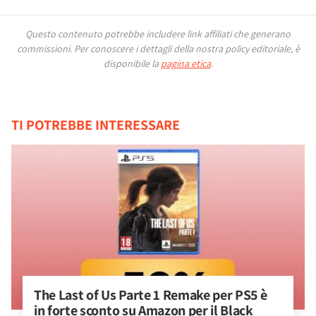
Questo contenuto potrebbe includere link affiliati che generano
commissioni.
Per conoscere i dettagli della nostra policy editoriale, è
disponibile la
pagina etica
.
TI POTREBBE INTERESSARE
The Last of Us Parte 1 Remake per PS5 è 
in forte sconto su Amazon per il Black 