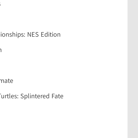
s
onships: NES Edition
n
imate
rtles: Splintered Fate