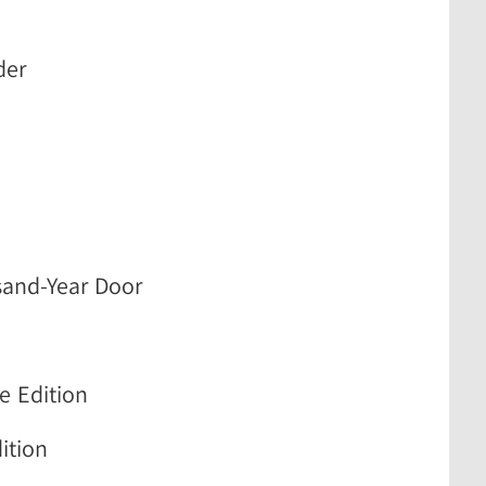
der
sand-Year Door
e Edition
ition