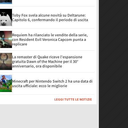
Toby Fox svela alcune novità su Deltarune:
Capitolo 6, confermando il periodo di uscita
Requiem ha rilanciato le vendite della serie,
con Resident Evil Veronica Capcom punta a
replicare
La remaster di Quake riceve l'espansione
gratuita Dawn of the Machine per il 30°
anniversario, ora disponibile
Minecraft per Nintendo Switch 2 ha una data di
uscita ufficiale: ecco le migliorie
LEGGI TUTTE LE NOTIZIE