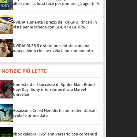
allea con i colossi tech per domare gli agenti IA
NVIDIA aumenta i prezzi dei kit GPU: rincari in
vista per le schede con GDDR7 e GDDR6
NVIDIA DLSS 5 è stato presentato con una
nuova demo che ne rivela il funzionamento
 NOTIZIE PIÙ LETTE
Nonostante il successo di Spider-Man: Brand
New Day, Sony interrompe il suo Marvel
Universe
Assassin's Creed Heredis ha un trailer, Ubisoft
svela le prime date
Xbox celebra il 25° anniversario con contenuti