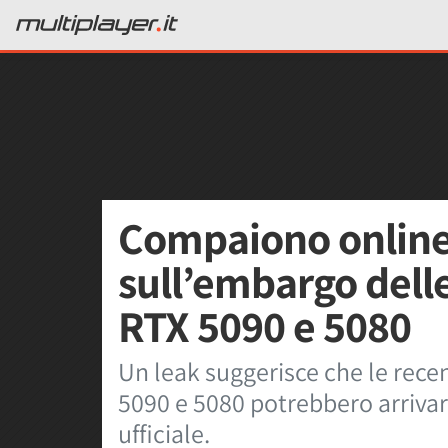
Compaiono online 
sull’embargo dell
RTX 5090 e 5080
Un leak suggerisce che le rec
5090 e 5080 potrebbero arriva
ufficiale.