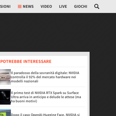
SIONI
NEWS
VIDEO
LIVE
GIOCHI
I POTREBBE INTERESSARE
Il paradosso della sovranità digitale: NVIDIA
controlla il 92% del mercato hardware nei
modelli nazionali
Il primo test di NVIDIA RTX Spark su Surface
Ultra arriva in anticipo e delude le attese (ma
ha buoni motivi)
Dopo il caso OpenAI-Hugging Face, NVIDIA si