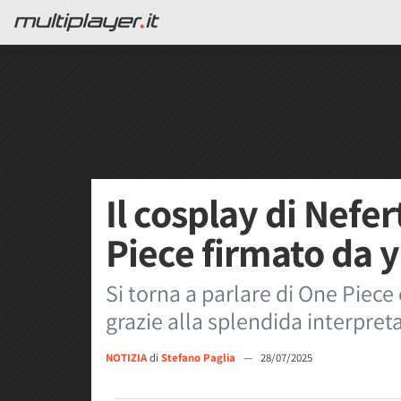
Il cosplay di Nefer
Piece firmato da 
Si torna a parlare di One Piece
grazie alla splendida interpreta
NOTIZIA
di
Stefano Paglia
—
28/07/2025