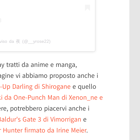
iviso da 夜 (@__yrose22)
y tratti da anime e manga,
agine vi abbiamo proposto anche i
-Up Darling di Shirogane
e quello
ki da One-Punch Man di Xenon_ne e
e, potrebbero piacervi anche i
aldur's Gate 3 di Vimorrigan
e
unter firmato da Irine Meier
.