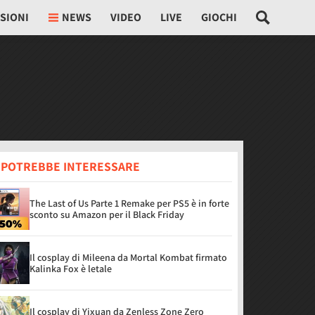
SIONI
NEWS
VIDEO
LIVE
GIOCHI
I POTREBBE INTERESSARE
The Last of Us Parte 1 Remake per PS5 è in forte
sconto su Amazon per il Black Friday
Il cosplay di Mileena da Mortal Kombat firmato
Kalinka Fox è letale
Il cosplay di Yixuan da Zenless Zone Zero