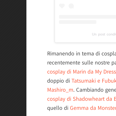
Un post cond
Rimanendo in tema di cospla
recentemente sulle nostre p
cosplay di Marin da My Dress
doppio di
Tatsumaki e Fubu
Mashiro_m
. Cambiando gener
cosplay di Shadowheart da B
quello di
Gemma da Monster H