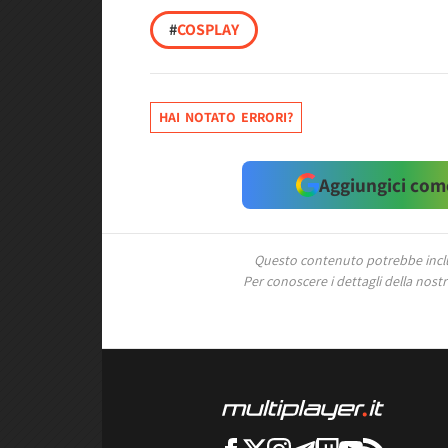
#
COSPLAY
HAI NOTATO ERRORI?
Aggiungici come
Questo contenuto potrebbe includ
Per conoscere i dettagli della nostra