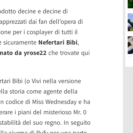
odotto decine e decine di
pprezzati dai fan dell'opera di
one per i cosplayer di tutti il
'è sicuramente
Nefertari Bibi
,
rmato da yrose22
che trovate qui
tari Bibi (o Vivi nella versione
ella storia come agente della
n codice di Miss Wednesday e ha
rare i piani del misterioso Mr. 0
stabilità del suo regno. In seguito
lla ciurma di Rufy per una parte