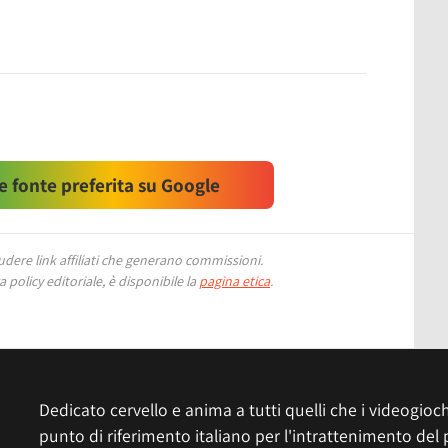
 fonte preferita su Google
ere link affiliati che generano commissioni.
 policy editoriale, è disponibile la
pagina etica
.
Dedicato cervello e anima a tutti quelli che i videogiochi
punto di riferimento italiano per l'intrattenimento del 