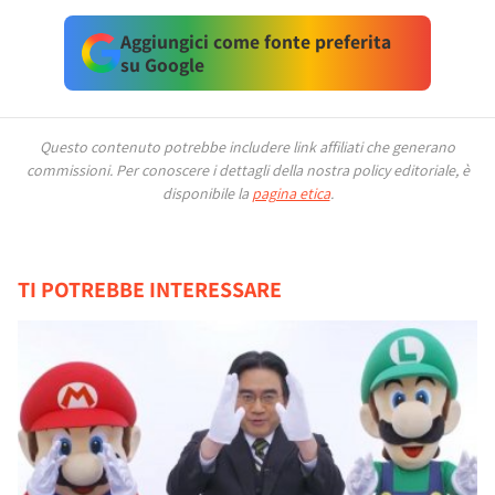
Aggiungici come fonte preferita
su Google
Questo contenuto potrebbe includere link affiliati che generano
commissioni.
Per conoscere i dettagli della nostra policy editoriale, è
disponibile la
pagina etica
.
TI POTREBBE INTERESSARE