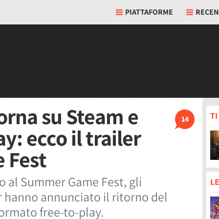
PIATTAFORME
RECEN
orna su Steam e
T
14
y: ecco il trailer
 Fest
to al Summer Game Fest, gli
LE
r hanno annunciato il ritorno del
formato free-to-play.