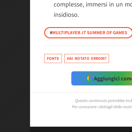
complesse, immersi in un m
insidioso.
#
MULTIPLAYER.IT SUMMER OF GAMES
FONTE
HAI NOTATO ERRORI?
Aggiungici come
Questo contenuto potrebbe includ
Per conoscere i dettagli della nostra