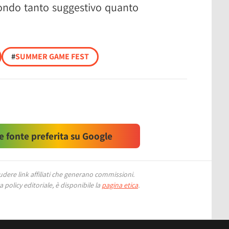
ondo tanto suggestivo quanto
#
SUMMER GAME FEST
 fonte preferita su Google
ere link affiliati che generano commissioni.
 policy editoriale, è disponibile la
pagina etica
.