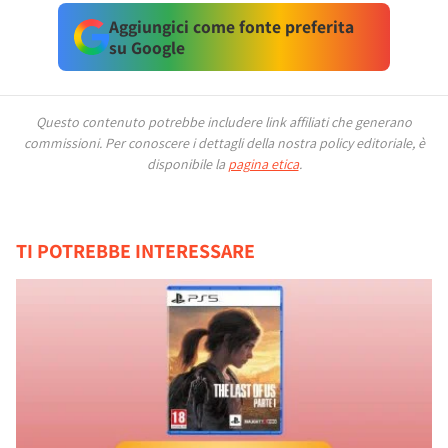
Aggiungici come fonte preferita
su Google
Questo contenuto potrebbe includere link affiliati che generano
commissioni.
Per conoscere i dettagli della nostra policy editoriale, è
disponibile la
pagina etica
.
TI POTREBBE INTERESSARE