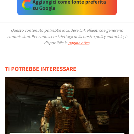
Aggiungici come fonte preferita
su Google
Questo contenuto potrebbe includere link affiliati che generano
commissioni.
Per conoscere i dettagli della nostra policy editoriale, è
disponibile la
pagina etica
.
TI POTREBBE INTERESSARE