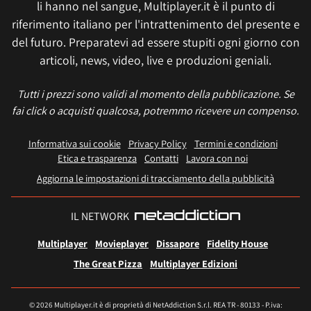
li hanno nel sangue, Multiplayer.it è il punto di
riferimento italiano per l'intrattenimento del presente e
del futuro. Preparatevi ad essere stupiti ogni giorno con
articoli, news, video, live e produzioni geniali.
Tutti i prezzi sono validi al momento della pubblicazione. Se
fai click o acquisti qualcosa, potremmo ricevere un compenso.
Informativa sui cookie
Privacy Policy
Termini e condizioni
Etica e trasparenza
Contatti
Lavora con noi
Aggiorna le impostazioni di tracciamento della pubblicità
IL NETWORK
Multiplayer
Movieplayer
Dissapore
Fidelity House
The Great Pizza
Multiplayer Edizioni
© 2026 Multiplayer.it è di proprietà di NetAddiction S.r.l. REA TR - 80133 - P.iva: