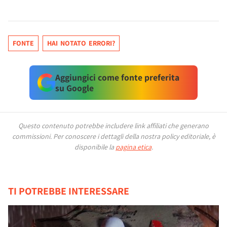
FONTE
HAI NOTATO ERRORI?
Aggiungici come fonte preferita
su Google
Questo contenuto potrebbe includere link affiliati che generano
commissioni.
Per conoscere i dettagli della nostra policy editoriale, è
disponibile la
pagina etica
.
TI POTREBBE INTERESSARE