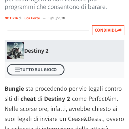
programmi che consentono di barare.
NOTIZIA
di
Luca Forte
—
19/10/2020
CONDIVIDI
Destiny 2
TUTTO SUL GIOCO
Bungie
sta procedendo per vie legali contro
siti di
cheat
di
Destiny 2
come PerfectAim.
Nelle scorse ore, infatti, avrebbe chiesto ai
suoi legali di inviare un Cease&Desist, ovvero
la richiesta di interruzione delle attività