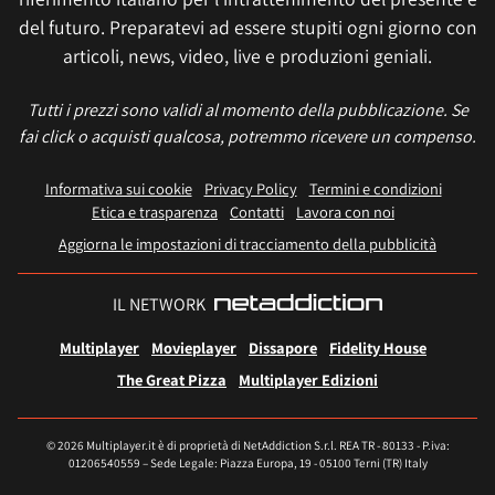
del futuro. Preparatevi ad essere stupiti ogni giorno con
articoli, news, video, live e produzioni geniali.
Tutti i prezzi sono validi al momento della pubblicazione. Se
fai click o acquisti qualcosa, potremmo ricevere un compenso.
Informativa sui cookie
Privacy Policy
Termini e condizioni
Etica e trasparenza
Contatti
Lavora con noi
Aggiorna le impostazioni di tracciamento della pubblicità
IL NETWORK
Multiplayer
Movieplayer
Dissapore
Fidelity House
The Great Pizza
Multiplayer Edizioni
© 2026 Multiplayer.it è di proprietà di NetAddiction S.r.l. REA TR - 80133 - P.iva:
01206540559 – Sede Legale: Piazza Europa, 19 - 05100 Terni (TR) Italy