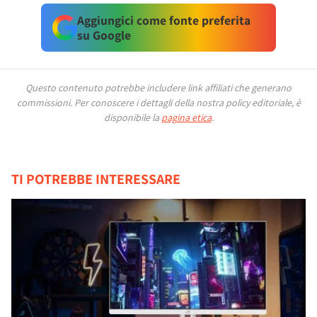
Aggiungici come fonte preferita
su Google
Questo contenuto potrebbe includere link affiliati che generano
commissioni.
Per conoscere i dettagli della nostra policy editoriale, è
disponibile la
pagina etica
.
TI POTREBBE INTERESSARE