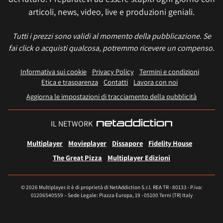
articoli, news, video, live e produzioni geniali.
Tutti i prezzi sono validi al momento della pubblicazione. Se
fai click o acquisti qualcosa, potremmo ricevere un compenso.
Informativa sui cookie
Privacy Policy
Termini e condizioni
Etica e trasparenza
Contatti
Lavora con noi
Aggiorna le impostazioni di tracciamento della pubblicità
IL NETWORK
Multiplayer
Movieplayer
Dissapore
Fidelity House
The Great Pizza
Multiplayer Edizioni
© 2026 Multiplayer.it è di proprietà di NetAddiction S.r.l. REA TR - 80133 - P.iva:
01206540559 – Sede Legale: Piazza Europa, 19 - 05100 Terni (TR) Italy