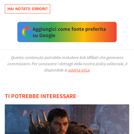
HAI NOTATO ERRORI?
Aggiungici come fonte preferita
su Google
Questo contenuto potrebbe includere link affiliati che generano
commissioni.
Per conoscere i dettagli della nostra policy editoriale, è
disponibile la
pagina etica
.
TI POTREBBE INTERESSARE