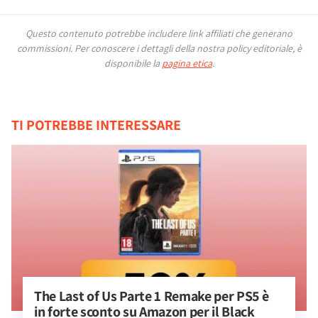
Questo contenuto potrebbe includere link affiliati che generano
commissioni.
Per conoscere i dettagli della nostra policy editoriale, è
disponibile la
pagina etica
.
TI POTREBBE INTERESSARE
The Last of Us Parte 1 Remake per PS5 è 
in forte sconto su Amazon per il Black 