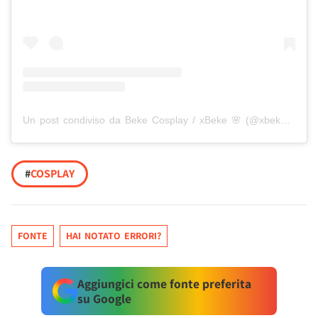
Un post condiviso da Beke Cosplay / xBeke 🌸 (@xbekejacoba)
#
COSPLAY
FONTE
HAI NOTATO ERRORI?
Aggiungici come fonte preferita
su Google