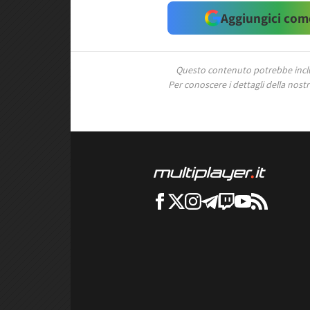
Aggiungici come
Questo contenuto potrebbe includ
Per conoscere i dettagli della nostra