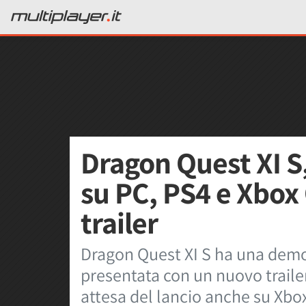
Dragon Quest XI S
su PC, PS4 e Xbox
trailer
Dragon Quest XI S ha una demo
presentata con un nuovo trailer 
attesa del lancio anche su Xb