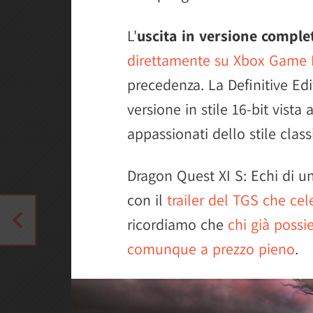
L'
uscita in versione comple
direttamente su Xbox Game 
precedenza. La Definitive Ed
versione in stile 16-bit vista
appassionati dello stile class
Dragon Quest XI S: Echi di u
con il
trailer del TGS che cel
ricordiamo che
chi già poss
comunque a prezzo pieno
.