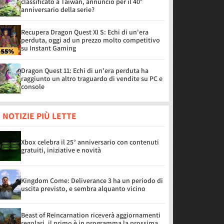
classificato a Taiwan, annuncio per il 40°
anniversario della serie?
Recupera Dragon Quest XI S: Echi di un'era
perduta, oggi ad un prezzo molto competitivo
su Instant Gaming
Dragon Quest 11: Echi di un'era perduta ha
raggiunto un altro traguardo di vendite su PC e
console
 NOTIZIE PIÙ LETTE
Xbox celebra il 25° anniversario con contenuti
gratuiti, iniziative e novità
Kingdom Come: Deliverance 3 ha un periodo di
uscita previsto, e sembra alquanto vicino
Beast of Reincarnation riceverà aggiornamenti
regolari, il primo è in programma la prossima