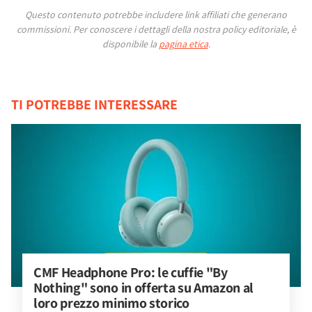
Questo contenuto potrebbe includere link affiliati che generano
commissioni.
Per conoscere i dettagli della nostra policy editoriale, è
disponibile la
pagina etica
.
TI POTREBBE INTERESSARE
CMF Headphone Pro: le cuffie "By 
Nothing" sono in offerta su Amazon al 
loro prezzo minimo storico