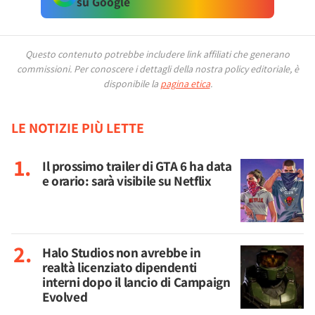
su Google
Questo contenuto potrebbe includere link affiliati che generano
commissioni.
Per conoscere i dettagli della nostra policy editoriale, è
disponibile la
pagina etica
.
LE NOTIZIE PIÙ LETTE
Il prossimo trailer di GTA 6 ha data
e orario: sarà visibile su Netflix
Halo Studios non avrebbe in
realtà licenziato dipendenti
interni dopo il lancio di Campaign
Evolved