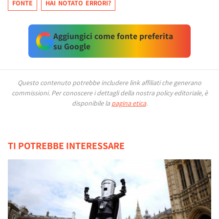
FONTE
HAI NOTATO ERRORI?
Aggiungici come fonte preferita
su Google
Questo contenuto potrebbe includere link affiliati che generano
commissioni.
Per conoscere i dettagli della nostra policy editoriale, è
disponibile la
pagina etica
.
TI POTREBBE INTERESSARE