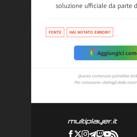
soluzione ufficiale da parte 
FONTE
HAI NOTATO ERRORI?
Aggiungici come
Questo contenuto potrebbe includ
Per conoscere i dettagli della nostra