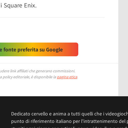
di Square Enix.
 fonte preferita su Google
ere link affiliati che generano commissioni.
 policy editoriale, è disponibile la
pagina etica
.
Dedicato cervello e anima a tutti quelli che i videogiochi
punto di riferimento italiano per l'intrattenimento del 