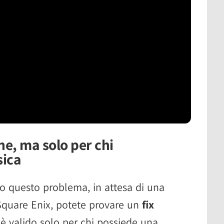
ne, ma solo per chi
sica
to questo problema, in attesa di una
 Square Enix, potete provare un
fix
è valido solo per chi possiede una