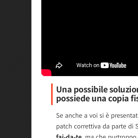
Una possibile soluzio
possiede una copia fi
Se anche a voi si è presenta
patch correttiva da parte di
fai-da-te
, ma che purtroppo 