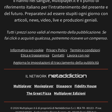
li hanno nel sangue, Multiplayer.it è il punto di
riferimento italiano per l'intrattenimento del presente e
del futuro. Preparatevi ad essere stupiti ogni giorno con
articoli, news, video, live e produzioni geniali.
Tutti i prezzi sono validi al momento della pubblicazione. Se
fai click o acquisti qualcosa, potremmo ricevere un compenso.
Informativa sui cookie
Privacy Policy
Termini e condizioni
Etica e trasparenza
Contatti
Lavora con noi
Aggiorna le impostazioni di tracciamento della pubblicità
IL NETWORK
Multiplayer
Movieplayer
Dissapore
Fidelity House
The Great Pizza
Multiplayer Edizioni
© 2026 Multiplayer.it è di proprietà di NetAddiction S.r.l. REA TR - 80133 - P.iva: