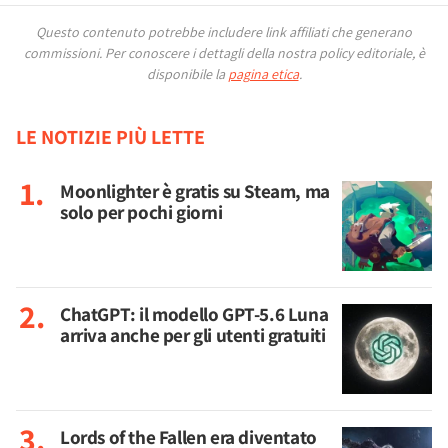
Questo contenuto potrebbe includere link affiliati che generano
commissioni.
Per conoscere i dettagli della nostra policy editoriale, è
disponibile la
pagina etica
.
LE NOTIZIE PIÙ LETTE
Moonlighter è gratis su Steam, ma
solo per pochi giorni
ChatGPT: il modello GPT-5.6 Luna
arriva anche per gli utenti gratuiti
Lords of the Fallen era diventato