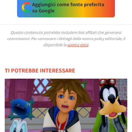
Aggiungici come fonte preferita
su Google
Questo contenuto potrebbe includere link affiliati che generano
commissioni.
Per conoscere i dettagli della nostra policy editoriale, è
disponibile la
pagina etica
.
TI POTREBBE INTERESSARE