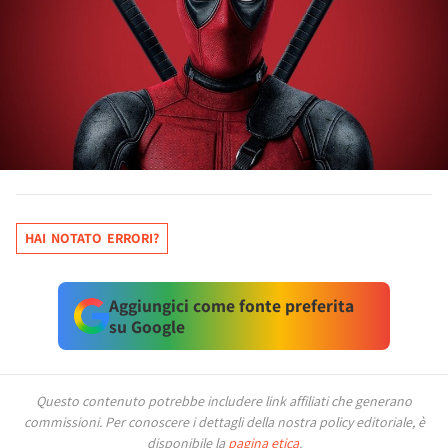
HAI NOTATO ERRORI?
Aggiungici come fonte preferita
su Google
Questo contenuto potrebbe includere link affiliati che generano
commissioni.
Per conoscere i dettagli della nostra policy editoriale, è
disponibile la
pagina etica
.