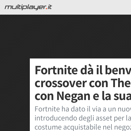
Fortnite dà il be
crossover con The
con Negan e la sua
Fortnite ha dato il via a un n
introducendo degli asset per 
costume acquistabile nel negoz