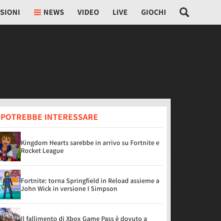
SIONI
NEWS
VIDEO
LIVE
GIOCHI
I POTREBBE INTERESSARE
Kingdom Hearts sarebbe in arrivo su Fortnite e
Rocket League
Fortnite: torna Springfield in Reload assieme a
John Wick in versione I Simpson
Il fallimento di Xbox Game Pass è dovuto a