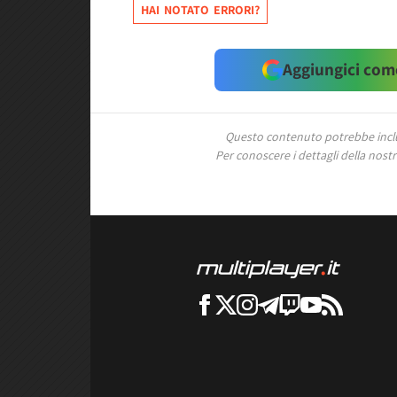
HAI NOTATO ERRORI?
Aggiungici come
Questo contenuto potrebbe includ
Per conoscere i dettagli della nostra