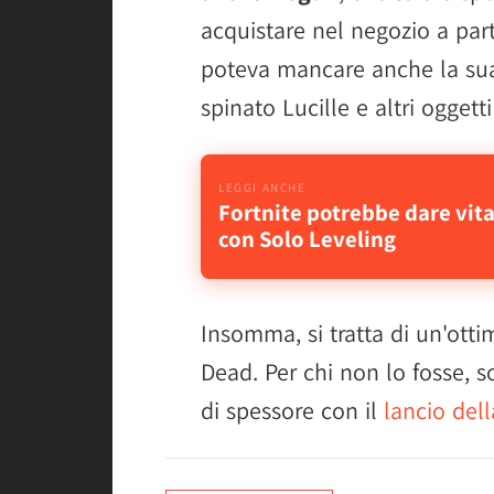
acquistare nel negozio a par
poteva mancare anche la sua
spinato Lucille e altri oggett
Fortnite potrebbe dare vita
con Solo Leveling
Insomma, si tratta di un'otti
Dead. Per chi non lo fosse, 
di spessore con il
lancio del