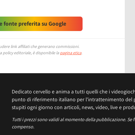
 fonte preferita su Google
ere link affiliati che generano commissioni.
 policy editoriale, è disponibile la
pagina etica
.
Dedicato cervello e anima a tutti quelli che i videogiochi
punto di riferimento italiano per l'intrattenimento del 
stupiti ogni giorno con articoli, news, video, live e prod
Tutti i prezzi sono validi al momento della pubblicazione. Se 
compenso.