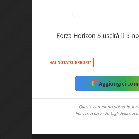
Forza Horizon 5 uscirà il 9 
HAI NOTATO ERRORI?
Aggiungici come
Questo contenuto potrebbe includ
Per conoscere i dettagli della nostra