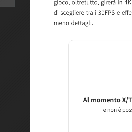
gioco, oltretutto, girerà in 4
K
di scegliere tra i 30FPS e effe
meno dettagli.
Al momento X/T
e non è poss