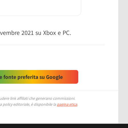
novembre 2021 su Xbox e PC.
 fonte preferita su Google
ere link affiliati che generano commissioni.
 policy editoriale, è disponibile la
pagina etica
.