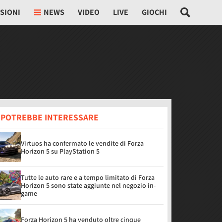
SIONI
NEWS
VIDEO
LIVE
GIOCHI
I POTREBBE INTERESSARE
Virtuos ha confermato le vendite di Forza
Horizon 5 su PlayStation 5
Tutte le auto rare e a tempo limitato di Forza
Horizon 5 sono state aggiunte nel negozio in-
game
Forza Horizon 5 ha venduto oltre cinque